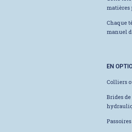
matières 
Chaque têt
manuel de
EN OPTI
Colliers 
Brides de
hydrauli
Passoires