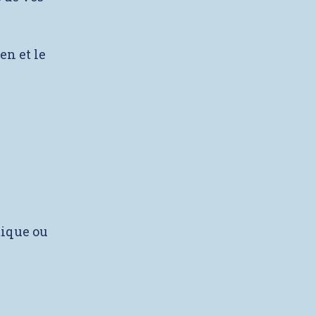
en et le
tique ou