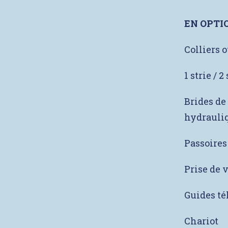
EN OPTI
Colliers 
1 strie / 2
Brides de
hydrauli
Passoires
Prise de 
Guides té
Chariot