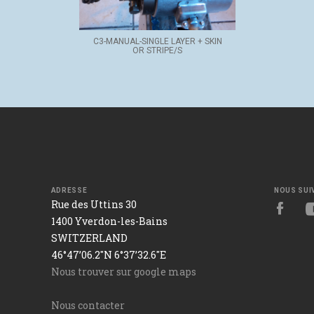
C3-MANUAL-SINGLE LAYER + SKIN
OR STRIPE/S
ADRESSE
NOUS SUI
Rue des Uttins 30
1400 Yverdon-les-Bains
SWITZERLAND
46°47’06.2"N 6°37’32.6"E
Nous trouver sur google maps
Nous contacter