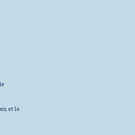
de
en et le