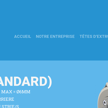
ACCUEIL
NOTRE ENTREPRISE
TÊTES D’EXTR
TANDARD)
E MAX = Ø6MM
RRIERE
 STRIE/S