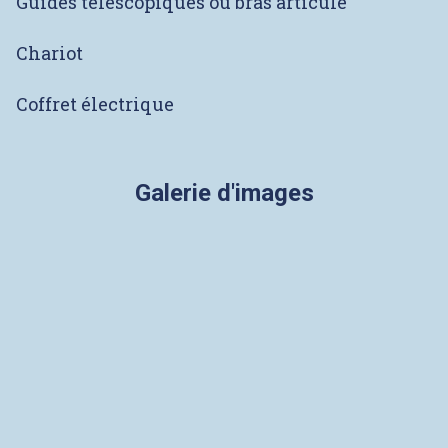
Brides de connexion avec ou sans bypass
(manuel, pneumatique ou hydraulique)
Passoires ou anneaux de passage
Prise de vide
Guides télescopiques ou bras articulé
Chariot
Coffret électrique
Galerie d'images