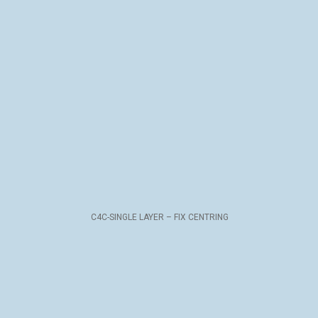
C4C-SINGLE LAYER + STRIPE/S OR SKIN – FIX CENTRING