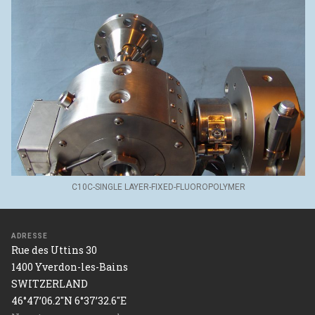
C10C-SINGLE LAYER-FIXED-FLUOROPOLYMER
ADRESSE
Rue des Uttins 30
1400 Yverdon-les-Bains
SWITZERLAND
46°47’06.2"N 6°37’32.6"E