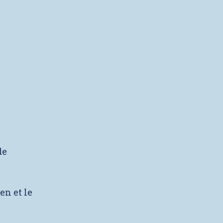
de
en et le