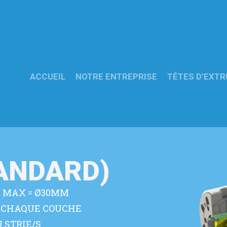
ACCUEIL
NOTRE ENTREPRISE
TÊTES D’EXTR
TANDARD)
E MAX = Ø30MM
 CHAQUE COUCHE
 STRIE/S