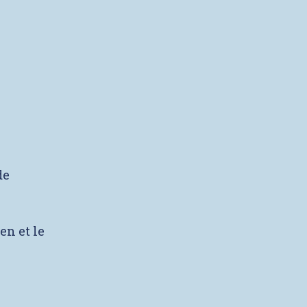
de
en et le