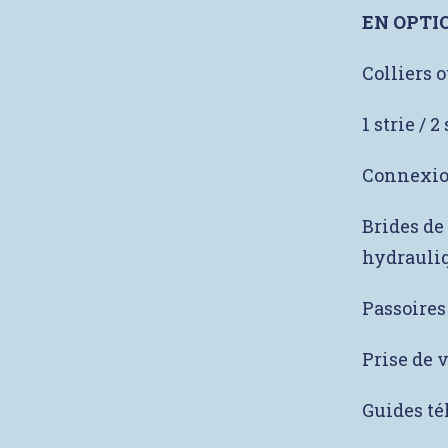
EN OPTI
Colliers 
1 strie / 2
Connexio
Brides de
hydrauli
Passoires
Prise de 
Guides té