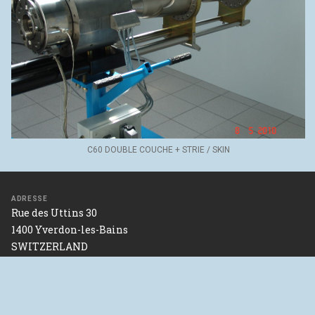
C60 DOUBLE COUCHE + STRIE / SKIN
ADRESSE
Rue des Uttins 30
1400 Yverdon-les-Bains
SWITZERLAND
46°47’06.2"N 6°37’32.6"E
Nous trouver sur google maps
Nous contacter