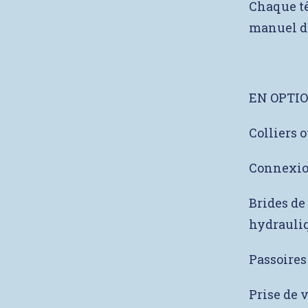
Chaque têt
manuel de
EN OPTI
Colliers 
Connexio
Brides de
hydrauli
Passoires
Prise de 