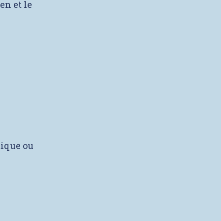
en et le
tique ou