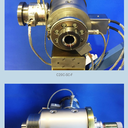
C20C-SC-F