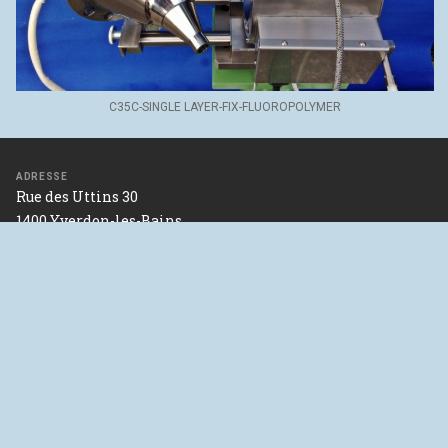
C35C-SINGLE LAYER-FIX-FLUOROPOLYMER
ADRESSE
Rue des Uttins 30
1400 Yverdon-les-Bains
SWITZERLAND
46°47’06.2"N 6°37’32.6"E
Nous trouver sur google maps
Nous contacter
NOUS SUIVRE