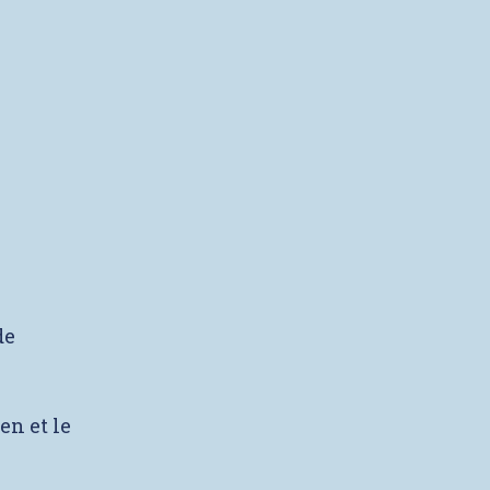
de
en et le