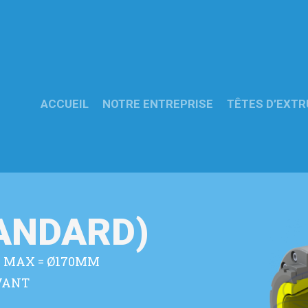
ACCUEIL
NOTRE ENTREPRISE
TÊTES D’EXTR
TANDARD)
E MAX = Ø170MM
VANT